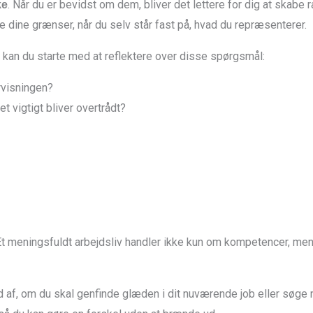
. Når du er bevidst om dem, bliver det lettere for dig at skabe 
ke
re dine grænser, når du selv står fast på, hvad du repræsenterer.
, kan du starte med at reflektere over disse spørgsmål:
rvisningen?
et vigtigt bliver overtrådt?
n. Et meningsfuldt arbejdsliv handler ikke kun om kompetencer, me
 ud af, om du skal genfinde glæden i dit nuværende job eller søge 