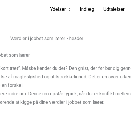
Ydelser
Indlæg
Udtalelser
obbet som lærer
 ”kørt træt”. Måske kender du det? Den gnist, der før bar dig g
else af
magtesløshed
og
utilstrækkelighed.
Det er en svær erkend
 en forskel.
bere
indre uro.
Denne uro opstår typisk, når der er konflikt melle
gørende at kigge på dine
værdier i jobbet som lærer
.