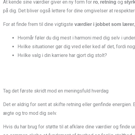
At kende sine værdier giver en ny form for
,
og
ro
retning
styr
på dig. Det bliver også lettere for dine omgivelser at respekte
For at finde frem til dine vigtigste
værdier i jobbet som lærer
Hvornår føler du dig mest i harmoni med dig selv i unde
Hvilke situationer gør dig vred eller ked af det, fordi nog
Hvilke valg i din karriere har gjort dig stolt?
Tag det første skridt mod en meningsfuld hverdag
Det er aldrig for sent at skifte retning eller genfinde energie
ægte og tro mod dig selv.
Hvis du har brug for støtte til at afklare dine værdier og finde