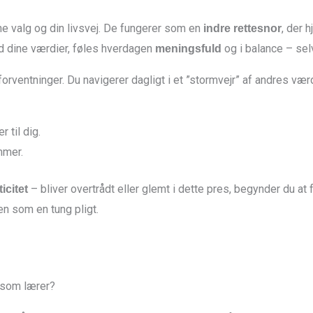
e valg og din livsvej. De fungerer som en
, der 
indre rettesnor
d dine værdier, føles hverdagen
og i balance – selv 
meningsfuld
orventninger. Du navigerer dagligt i et ”stormvejr” af andres værd
 til dig.
mmer.
– bliver overtrådt eller glemt i dette pres, begynder du at 
icitet
en som en tung pligt.
t som lærer?