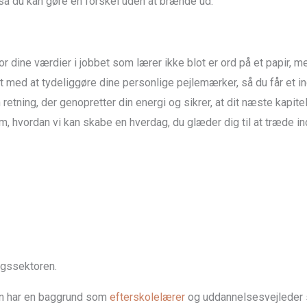
så du kan gøre en forskel uden at brænde ud.
hvor dine værdier i jobbet som lærer ikke blot er ord på et papir,
gt med at tydeliggøre dine personlige pejlemærker, så du får et in
retning, der genopretter din energi og sikrer, at dit næste kapite
, hvordan vi kan skabe en hverdag, du glæder dig til at træde ind
ngssektoren.
un har en baggrund som
efterskolelærer
og uddannelsesvejleder 