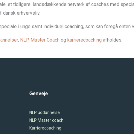
ale
, et tidligere landsdækkende netværk af coaches med speciale
f dansk erhvervsliv.
peciale i unge samt individuel coaching, som kan foregå enten v
annelser
,
NLP Master Coach
og
karrierecoaching
afholdes.
Genveje
NLP uddannelse
NLP Master coach
Karrierecoaching