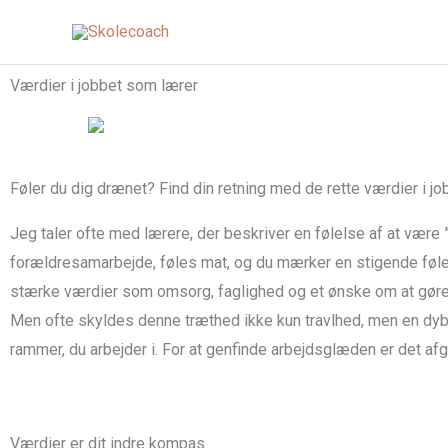
Gå
til
indholdet
Værdier i jobbet som lærer
Føler du dig drænet? Find din retning med de rette værdier i j
Jeg taler ofte med lærere, der beskriver en følelse af at være
forældresamarbejde, føles mat, og du mærker en stigende føl
stærke værdier som
omsorg
,
faglighed
og et ønske om at gøre
Men ofte skyldes denne træthed ikke kun travlhed, men en dy
rammer, du arbejder i. For at genfinde arbejdsglæden er det af
Værdier er dit indre kompas