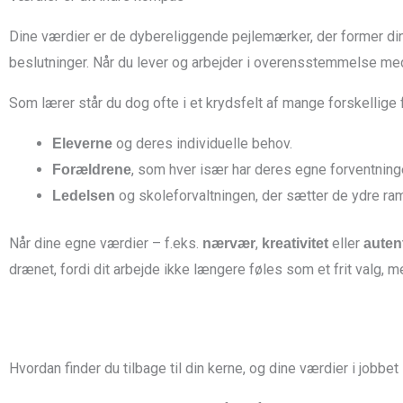
Dine værdier er de dybereliggende pejlemærker, der former din
beslutninger. Når du lever og arbejder i overensstemmelse me
Som lærer står du dog ofte i et krydsfelt af mange forskellige f
og deres individuelle behov.
Eleverne
, som hver især har deres egne forventninger
Forældrene
og skoleforvaltningen, der sætter de ydre ra
Ledelsen
Når dine egne værdier – f.eks.
,
eller
nærvær
kreativitet
autent
drænet, fordi dit arbejde ikke længere føles som et frit valg, m
Hvordan finder du tilbage til din kerne, og dine værdier i jobbe