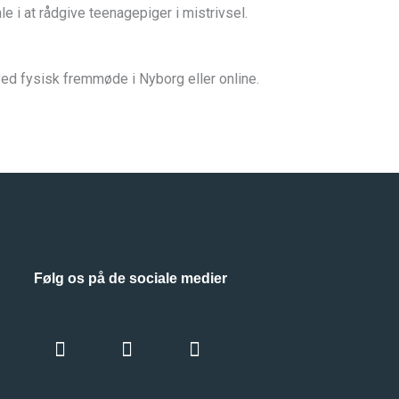
 i at rådgive teenagepiger i mistrivsel.
ed fysisk fremmøde i Nyborg eller online.
Følg os på de sociale medier
Facebook
Instagram
Linkedin