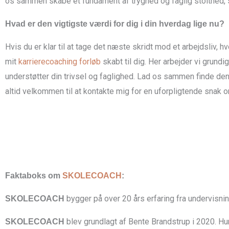
os sammen skabe et fundament af tryghed og faglig stolthed, 
Hvad er den vigtigste værdi for dig i din hverdag lige nu?
Hvis du er klar til at tage det næste skridt mod et arbejdsliv, 
mit
karrierecoaching forløb
skabt til dig. Her arbejder vi grundi
understøtter din trivsel og faglighed. Lad os sammen finde den 
altid velkommen til at kontakte mig for en uforpligtende snak om
Faktaboks om
SKOLECOACH
:
bygger på over 20 års erfaring fra undervisni
SKOLECOACH
blev grundlagt af Bente Brandstrup i 2020. H
SKOLECOACH