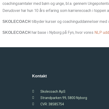
coachingsamtaler med børn og unge, bl.a. gennem
Ungepotenti
Derudover har hun 10 års erfaring som karrierecoach i toppen a
tilbyder kurser og coachinguddannelser med s
SKOLECOACH
har base i Nyborg på Fyn, hvor vores
NLP udd
SKOLECOACH
Kontakt
Skolecoach ApS
Strandparken 99, 5800 Nyborg
CVR: 38585754