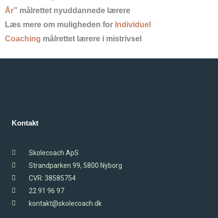
År
” målrettet nyuddannede lærere
Læs mere om muligheden for
Individuel
Coaching
målrettet lærere i mistrivsel
Kontakt
Skolecoach ApS
Strandparken 99, 5800 Nyborg
CVR: 38585754
22 91 96 97
kontakt@skolecoach.dk