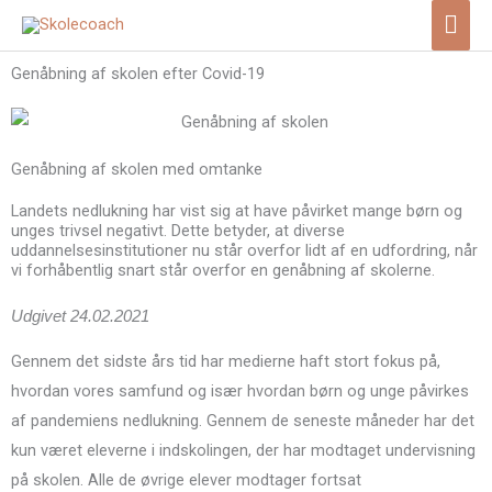
Gå
Hov
til
indholdet
Genåbning af skolen efter Covid-19
Genåbning af skolen med omtanke
Landets nedlukning har vist sig at have påvirket mange børn og
unges trivsel negativt. Dette betyder, at diverse
uddannelsesinstitutioner nu står overfor lidt af en udfordring, når
vi forhåbentlig snart står overfor en genåbning af skolerne.
Udgivet 24.02.2021
Gennem det sidste års tid har medierne haft stort fokus på,
hvordan vores samfund og især hvordan børn og unge påvirkes
af pandemiens nedlukning. Gennem de seneste måneder har det
kun været eleverne i indskolingen, der har modtaget undervisning
på skolen. Alle de øvrige elever modtager fortsat