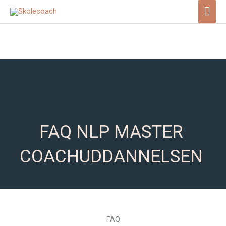
Gå
Hov
til
indholdet
FAQ NLP MASTER
COACHUDDANNELSEN
FAQ